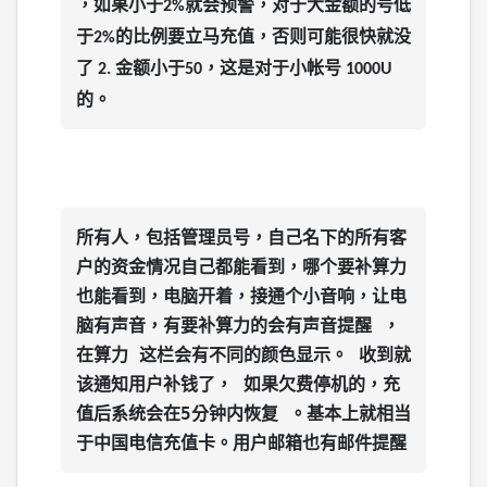
，如果小于
就会预警，对于大金额的号低
2%
【策略/交易原理】怎么看待浮盈浮亏？
于
的比例要立马充值，否则可能很快就没
2%
算力要确保足够充足！否则行情来了你方向对了也会少赚
2025-12-24
很多！
了
金额小于
，这是对于小帐号
2.
50
1000U
2025-11-27
的
。
【API/交易所配置】已审核API如何修改策略/参数？
2025-12-24
全站增加50个国家和地区的语言支持，欢迎全球用户使用
2025-11-22
【算力/API】能否平仓并停用API？充值的算力能否退
回？
系统是一个工具软件，目前推荐的最佳使用方案
所有人，包括管理员号，自己名下的所有客
2025-12-24
2025-11-22
户的资金情况自己都能看到，哪个要补算力
也能看到，电脑开着，接通个小音响，让电
【策略/盈利因素】多久能盈利？影响盈利速度的因素有
脑有声音，有要补算力的会有声音提醒 ，
哪些？
在算力 这栏会有不同的颜色显示。 收到就
2025-12-24
该通知用户补钱了， 如果欠费停机的，充
【算力/充值】充值算力金额太小会有什么问题？怎么处
值后系统会在5分钟内恢复 。基本上就相当
理？
于中国电信充值卡。用户邮箱也有邮件提醒
2025-12-24