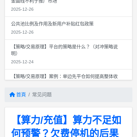
金曲线不利于推广市场
原油策略已上线，算力转让功能也已上线，会员登陆后首
2025-12-26
页界面可以在个人中心自定义
2026-05-27
公共池比例及作用及新用户补贴红包政策
2025-12-26
继BTC,ETH，黄金 ,白银上线后，原油也在内测中，算力
转让功能也将上线，手工干预交易惹亏损将不补算力
【策略/交易原理】平台的策略是什么？（对冲策略说
2026-05-10
明）
2025-12-24
★黄金与白银对冲策略已上线，在原欧E或币AN帐号上就
可以7*24交易，也可用欧E子帐号交易★
【策略/交易原理】案例：单边先平仓如何提高整体收
2026-04-13
益？
2025-12-24
API管理中新增抗黑天鹅等级自定义功能，在双向持仓下
首頁
常见问题
随时可以调整
【交易数据/记录】怎么看交易记录/持仓/成交？看不到持
2026-04-06
仓/成交数据是否正常？长时间没持仓正常吗？
【算力/充值】算力不足如
2025-12-24
系统已完成新的一轮升级，会大幅提高抗黑天鹅的等级
2026-03-09
何预警？欠费停机的后果
【算力/充值】算力不足如何预警？欠费停机的后果及多