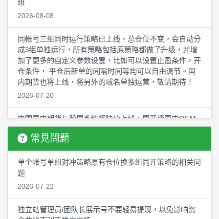
组
2026-08-08
同帐号三组同时运行策略已上线，总仓位不变，会自动分
成3组单独运行，所有策略包括原策略都做了升级，并增
加了更多的自定义参数设置，比如可以设置止盈条件，开
仓条件， 平仓后新单的间隔时间等均可以自由调节。国
内期货也将上线，将另外的域名单独运营，敬请期待！
2026-07-20
中国国内期货与股票系统将陆续上线，要开通国内OEM
独立站的，必须手上有ICP备好案的域名
常見問題
2026-07-10
单个帐号单组对冲策略原有仓位换多组同开策略的相关问
即将上线中国国内期货CTP版本，在国内期货公司开户的
题
均可以使用，国内期货的软件算力充值与返佣提现均支持
2026-07-22
人民币
2026-07-01
独立站管理员/团队长展示号不要轻易提现，以免影响资