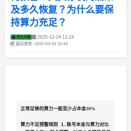
久恢复？为什么要保持算力充足？
及多久恢复？为什么要保
关于近期黑天鹅行情的说明与温馨提醒
2025-12-24
2026-02-02
持算力充足？
【算力/充值】提币充值算力多久到账？到账金额为何不
关于近期黑天鹅行情的说明
一致？
2025-12-24 11:19
2026-02-02
常见问题
2025-12-24
最后更新: 2026-03-24 16:44
正式统一标准：个人持币或炒币（交易虚拟货币）不违
【网站页面/网站设置】管理员/团队长/用户在首页能看到
法！不要涉及洗钱即可！
哪些数据？
2026-01-10
2025-12-24
当较长时间没盈利时，当长时间没开仓时，甚至你认为的
【API/交易所配置】OE绑定API出现 passphrase 错误怎
方向做反被套时，答案就一个：相信程序，毕竟目前盈利
么解决？
帐号占比96%！截止今日，所有黑天鹅都安然渡过！
2025-12-24
2026-01-08
正常足够的算力一般至少占本金10%
【策略/交易原理/机器人/人工】为什么不按“该止盈”就止
网站现在增加了在线客服功能，已上线试运营。有问题可
盈？盈利不走亏损走的原因
以欢迎提出一起修正升级。
1.
算力不足预警规则
账号本金与算力对比
2025-12-24
2025-12-24