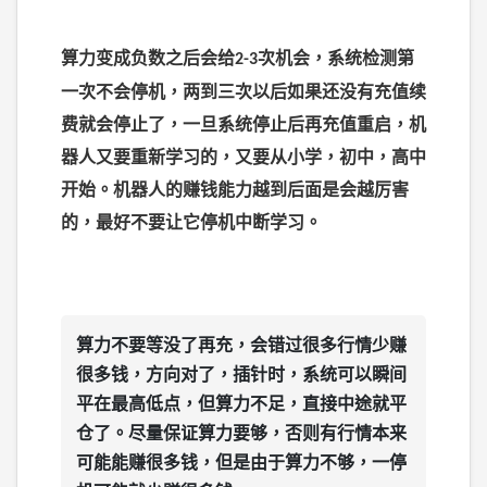
【策略/交易原理】止损比例是多少？是否固定？
2025-12-24
算力变成负数之后会给
次机会，系统检测第
2-3
一次不会停机，两到三次以后如果还没有充值续
【API/交易所配置】OE账号已经有手工单，可否同时进
费就会停止了，一旦系统停止后再充值重启，机
行AI量化网站运行？
器人又要重新学习的，又要从小学，初中，高中
2025-12-24
开始。
机器人的赚钱能力越到后面是会越厉害
【API/交易所配置】什么是API？为什么一个交易所账号
的，最好不要让它停机中断学习。
要设置两个API？
2025-12-24
【策略/市场推广】从赌徒思维到平台思维：为什么不要
等自己先盈利再推广？
算力不要等没了再充，会错过很多行情少赚
2025-12-24
很多钱，方向对了，插针时，系统可以瞬间
平在最高低点，但算力不足，直接中途就平
仓了。尽量保证算力要够，否则有行情本来
可能能赚很多钱，但是由于算力不够，一停