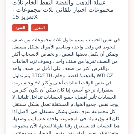
عملة الذهب والفضة النفط الخام ثلاث
مجموعات اختيار تلقائي ثلاث مجموعات -
تعزيز 15X
المعزز
العقود
في نفس الحساب سيتم تداول ثلاث مجموعات من صنف
التحوط في وقت واحد ، وتقاسم الأموال بشكل مستقل
ويمكن أن يكمل بعضها البعض ، وانخفاض الانسحاب أكثر
من النصف تقريبا من صنف واحد ، وسوف تزيد العائدات
والفرص أكثر من ضعف على الأقل من صنف واحد.
يتم تداول BTC/ETH، والذهب/الفضة، وخام WTI CZ
وخام برنت BZ في نفس الوقت.العائدات أعلى وأكثر
استقرارا، تراجع أصغر، إذا كان يمكن أن يكون أكثر من
الحسابات تأثير أفضل، جميع الحسابات تتداخل تلقائيا، لا
يوجد نفس، جميع الخوادم المستقلة تعمل بشكل مستقل.
كل مجموعة سوف تعمل بشكل مستقل، في الأصل إذا
كان السوق سيئة في المجموعة واحدة عندما يتم وضعها،
هذا الحساب قد يستغرق وقتا طويلا لفتحها، الآن مجموعة
متعددة في نفس الوقت تحت نفس الحساب، مجموعتين