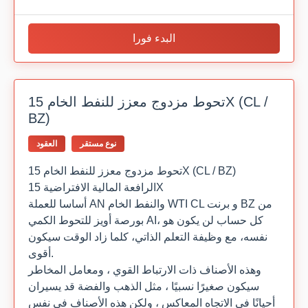
البدء فورا
تحوط مزدوج معزز للنفط الخام 15X (CL /
BZ)
نوع مستقر
العقود
تحوط مزدوج معزز للنفط الخام 15X (CL / BZ)
الرافعة المالية الافتراضية 15X
أساسا للعملة AN والنفط الخام WTI CL و برنت BZ من
بورصة أويز للتحوط الكمي AI، كل حساب لن يكون هو
نفسه، مع وظيفة التعلم الذاتي، كلما زاد الوقت سيكون
أقوى.
وهذه الأصناف ذات الارتباط القوي ، ومعامل المخاطر
سيكون صغيرًا نسبيًا ، مثل الذهب والفضة قد يسيران
أحيانًا في الاتجاه المعاكس ، ولكن هذه الأصناف في نفس