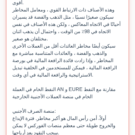
أقوى.
وهذه الأصناف ذات الارتباط القوي ، ومعامل المخاطر
سيكون صغيرًا نسبيًا ، مثل الذهب والفضة قد يسيران
أحيانًا في الاتجاه المعاكس ، ولكن هذه الأصناف في نفس
الاتجاه في 98٪ من الوقت ، واحتمال أن يذهب اثنان
مختلفان هو صغير.
سيكون أيضًا مخاطر العائدات أقل من العملات الأخرى
والذهب والفضة ، والعائدات المتناسبة مباشرة مع
المخاطر ، وإذا زادت فائدة الرافعة المالية في بورصة
الرافعة المالية ، فيمكن للمستخدمين في الخلفية تبديل
الاستراتيجية والرافعة المالية في أي وقت.
النفط الخام في العملة AN و EURE مقارنة مع النفط
الخام في منصة العملات الأجنبية الخارجية
منصة الصرف الأجنبي:
أولاً، أمن رأس المال هو أكبر مخاطر. فترة الإيداع
والخروج طويلة حتى معظم منصات الفوركس لا يمكن
سحب النقود بعد أرباحها.