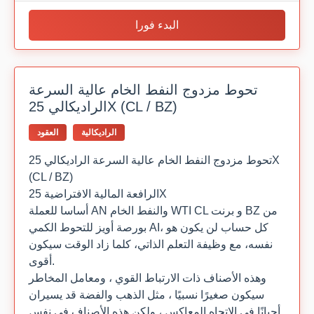
البدء فورا
تحوط مزدوج النفط الخام عالية السرعة
الراديكالي 25X (CL / BZ)
الراديكالية
العقود
تحوط مزدوج النفط الخام عالية السرعة الراديكالي 25X
(CL / BZ)
الرافعة المالية الافتراضية 25X
أساسا للعملة AN والنفط الخام WTI CL و برنت BZ من
بورصة أويز للتحوط الكمي AI، كل حساب لن يكون هو
نفسه، مع وظيفة التعلم الذاتي، كلما زاد الوقت سيكون
أقوى.
وهذه الأصناف ذات الارتباط القوي ، ومعامل المخاطر
سيكون صغيرًا نسبيًا ، مثل الذهب والفضة قد يسيران
أحيانًا في الاتجاه المعاكس ، ولكن هذه الأصناف في نفس