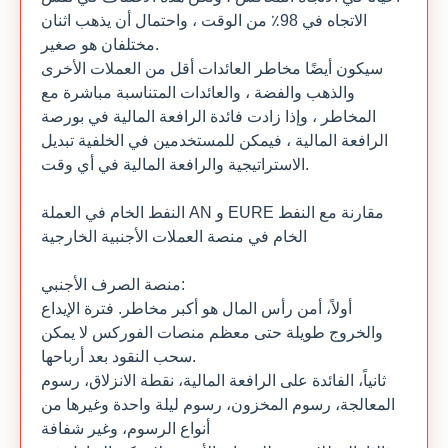
الاتجاه في 98٪ من الوقت ، واحتمال أن يذهب اثنان
مختلفان هو صغير.
سيكون أيضًا مخاطر العائدات أقل من العملات الأخرى
والذهب والفضة ، والعائدات المتناسبة مباشرة مع
المخاطر ، وإذا زادت فائدة الرافعة المالية في بورصة
الرافعة المالية ، فيمكن للمستخدمين في الخلفية تبديل
الاستراتيجية والرافعة المالية في أي وقت.
النفط الخام في العملة AN و EURE مقارنة مع النفط
الخام في منصة العملات الأجنبية الخارجية
منصة الصرف الأجنبي:
أولاً، أمن رأس المال هو أكبر مخاطر. فترة الإيداع
والخروج طويلة حتى معظم منصات الفوركس لا يمكن
سحب النقود بعد أرباحها.
ثانياً، الفائدة على الرافعة المالية، نقطة الانزلاق، رسوم
المعالجة، رسوم المخزون، رسوم ليلة واحدة وغيرها من
أنواع الرسوم، وغير شفافة