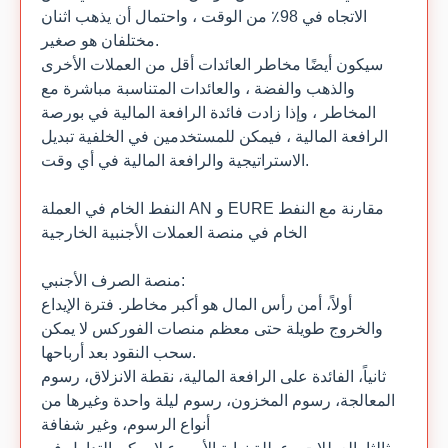
الاتجاه في 98٪ من الوقت ، واحتمال أن يذهب اثنان
مختلفان هو صغير.
سيكون أيضًا مخاطر العائدات أقل من العملات الأخرى
والذهب والفضة ، والعائدات المتناسبة مباشرة مع
المخاطر ، وإذا زادت فائدة الرافعة المالية في بورصة
الرافعة المالية ، فيمكن للمستخدمين في الخلفية تبديل
الاستراتيجية والرافعة المالية في أي وقت.
النفط الخام في العملة AN و EURE مقارنة مع النفط
الخام في منصة العملات الأجنبية الخارجية
منصة الصرف الأجنبي:
أولاً، أمن رأس المال هو أكبر مخاطر. فترة الإيداع
والخروج طويلة حتى معظم منصات الفوركس لا يمكن
سحب النقود بعد أرباحها.
ثانياً، الفائدة على الرافعة المالية، نقطة الانزلاق، رسوم
المعالجة، رسوم المخزون، رسوم ليلة واحدة وغيرها من
أنواع الرسوم، وغير شفافة